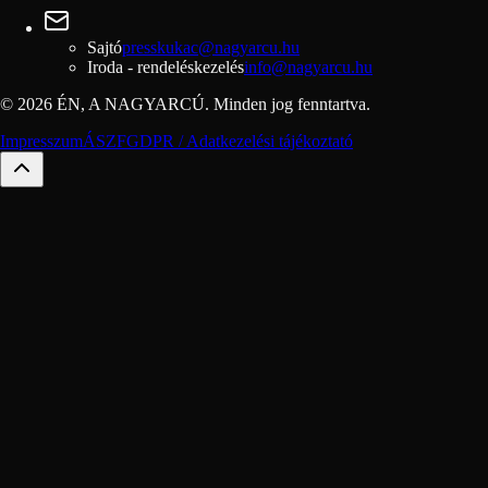
Sajtó
presskukac@nagyarcu.hu
Iroda - rendeléskezelés
info@nagyarcu.hu
© 2026 ÉN, A NAGYARCÚ. Minden jog fenntartva.
Impresszum
ÁSZF
GDPR / Adatkezelési tájékoztató