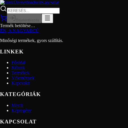
Rólunk
Üzenetünk
Bolt
Kapcsolat
Bejelentkezés
Termék betöltése…
ÉN, A NAGYARCÚ
Minőségi termékek, gyors szállítás.
LINKEK
Főoldal
Rólunk
Termékek
Vélemények
Kapcsolat
KATEGÓRIÁK
Merch
Képregény
KAPCSOLAT