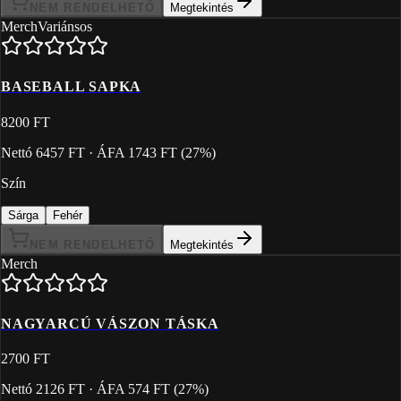
NEM RENDELHETŐ
Megtekintés
Merch
Variánsos
BASEBALL SAPKA
8200 FT
Nettó
6457 FT
· ÁFA
1743 FT
(
27
%)
Szín
Sárga
Fehér
NEM RENDELHETŐ
Megtekintés
Merch
NAGYARCÚ VÁSZON TÁSKA
2700 FT
Nettó
2126 FT
· ÁFA
574 FT
(
27
%)