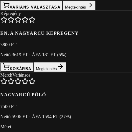
VARIÁNS VÁLASZTÁSA
Megtekintés
Képregény
ÉN, A NAGYARCÚ KÉPREGÉNY
3800 FT
Nettó
3619 FT
· ÁFA
181 FT
(
5
%)
KOSÁRBA
Megtekintés
Merch
Variánsos
NAGYARCÚ PÓLÓ
7500 FT
Nettó
5906 FT
· ÁFA
1594 FT
(
27
%)
Méret