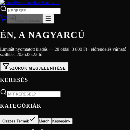
Rólunk
Üzenetünk
Bolt
Kapcsolat
Bejelentkezés
ÉN, A NAGYARCÚ
Limitált nyomtatott kiadás — 28 oldal, 3 800 Ft · előrendelés várható
szállítás: 2026.06.22-től
SZŰRŐK MEGJELENÍTÉSE
KERESÉS
KATEGÓRIÁK
Összes Termék
Merch
Képregény