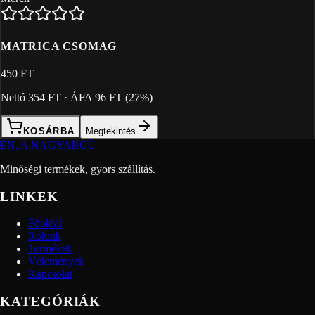
MATRICA CSOMAG
450 FT
Nettó
354 FT
· ÁFA
96 FT
(
27
%)
KOSÁRBA
Megtekintés
ÉN, A NAGYARCÚ
Minőségi termékek, gyors szállítás.
LINKEK
Főoldal
Rólunk
Termékek
Vélemények
Kapcsolat
KATEGÓRIÁK