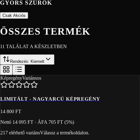
GYORS SZŰRŐK
Csak Akciós
ÖSSZES TERMÉK
11
TALÁLAT A KÉSZLETBEN
Rendezés:
Kiemelt
Képregény
Variánsos
LIMITÁLT - NAGYARCÚ KÉPREGÉNY
14 800 FT
Nettó
14 095 FT
· ÁFA
705 FT
(
5
%)
217
elérhető variáns
Válassz a termékoldalon.