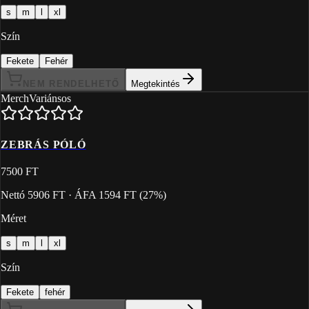
s
m
l
xl
Szín
Fekete
Fehér
NEM RENDELHETŐ
Megtekintés
Merch
Variánsos
ZEBRÁS PÓLÓ
7500 FT
Nettó
5906 FT
· ÁFA
1594 FT
(
27
%)
Méret
s
m
l
xl
Szín
Fekete
fehér