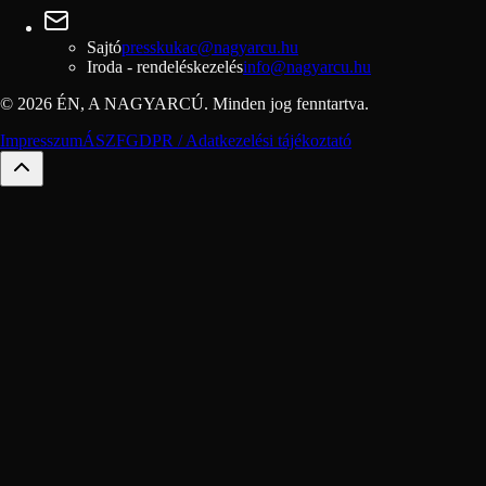
Sajtó
presskukac@nagyarcu.hu
Iroda - rendeléskezelés
info@nagyarcu.hu
© 2026 ÉN, A NAGYARCÚ. Minden jog fenntartva.
Impresszum
ÁSZF
GDPR / Adatkezelési tájékoztató