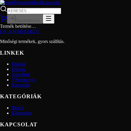
Rólunk
Üzenetünk
Bolt
Kapcsolat
Bejelentkezés
Termék betöltése…
ÉN, A NAGYARCÚ
Minőségi termékek, gyors szállítás.
LINKEK
Főoldal
Rólunk
Termékek
Vélemények
Kapcsolat
KATEGÓRIÁK
Merch
Képregény
KAPCSOLAT